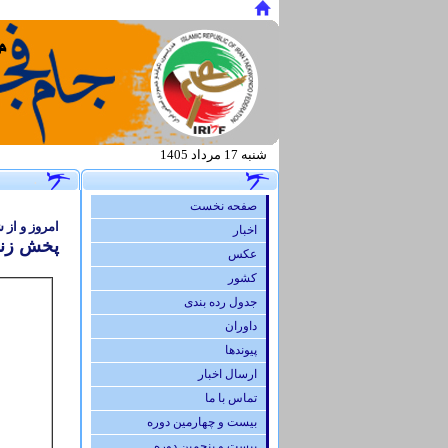
شنبه 17 مرداد 1405
.
صفحه نخست
امروز و از
اخبار
پخش زنده
عكس
كشور
جدول رده بندی
داوران
پيوندها
ارسال اخبار
تماس با ما
بیست و چهارمین دوره
بیست و پنجمین دوره